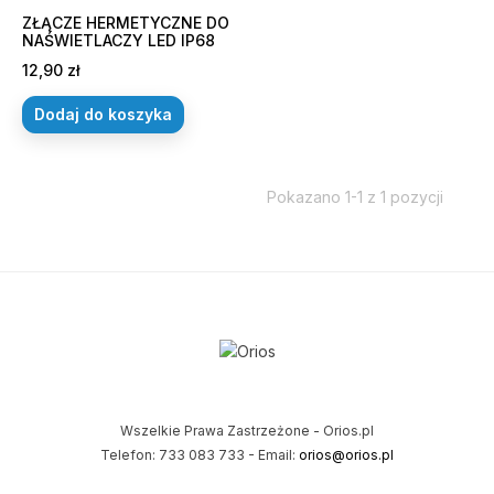
ZŁĄCZE HERMETYCZNE DO
NAŚWIETLACZY LED IP68
Cena
12,90 zł
Dodaj do koszyka
Pokazano 1-1 z 1 pozycji
Wszelkie Prawa Zastrzeżone - Orios.pl
Telefon: 733 083 733 - Email:
orios@orios.pl