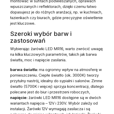
montować w sufitach podwieszanych, oprawach
wpuszczanych i reflektorach, dzięki czemu łatwo
dopasujesz je do różnych aranżacji, np. w kuchniach,
łazienkach czy biurach, gdzie precyzyjne oświetlenie
jest kluczowe.
Szeroki wybór barw i
zastosowań
Wybierając
żarówki LED MR16, warto zwrócić uwagę
na kilka kluczowych parametrów, takich jak barwa
światła, moc i napięcie zasilania.
barwa światła:
ma ogromny wpływ na atmosferę w
pomieszczeniu. Ciepłe światło (ok. 3000K) tworzy
przytulny nastrój, idealny do sypialni i salonów. Zimne
światło (5700K i więcej) sprzyja koncentracji, dlatego
polecane jest do biur i przestrzeni roboczych,
napięcie:
żarówki LED MR16 dostępne są w dwóch
wariantach napięcia – 12V i 230V. Wybór zależy od
instalacji. Żarówki 12V wymagają zasilacza i są