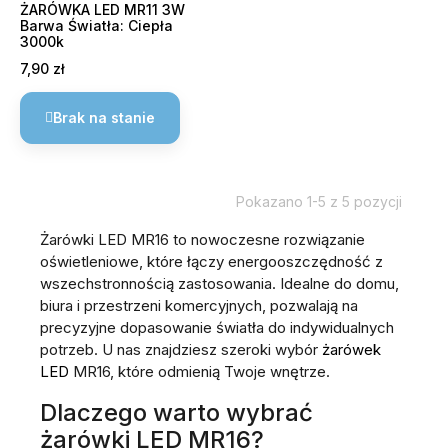
ŻARÓWKA LED MR11 3W
Barwa Światła: Ciepła
3000k
Cena
7,90 zł
Brak na stanie
Pokazano 1-5 z 5 pozycji
Żarówki LED MR16 to nowoczesne rozwiązanie
oświetleniowe, które łączy energooszczędność z
wszechstronnością zastosowania. Idealne do domu,
biura i przestrzeni komercyjnych, pozwalają na
precyzyjne dopasowanie światła do indywidualnych
potrzeb. U nas znajdziesz szeroki wybór
żarówek
LED
MR16, które odmienią Twoje wnętrze.
Dlaczego warto wybrać
żarówki LED MR16?