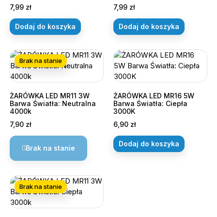
Cena
Cena
7,99 zł
7,99 zł
Dodaj do koszyka
Dodaj do koszyka
Brak na stanie
ŻARÓWKA LED MR11 3W
ŻARÓWKA LED MR16 5W
Barwa Światła: Neutralna
Barwa Światła: Ciepła
4000k
3000K
Cena
Cena
7,90 zł
6,90 zł
Dodaj do koszyka
Brak na stanie
Brak na stanie