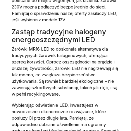
polecane do miejsc wilgotnych, jak łazienki. Żarówki
230V można podłączyć bezpośrednio do sieci.
Pamiętaj o sprawdzeniu naszej oferty zasilaczy LED,
jeśli wybierasz modele 12V.
Zastąp tradycyjne halogeny
energooszczędnymi LED
Żarówki MR16 LED to doskonała alternatywa dla
tradycyjnych
żarówek halogenowych
, oferująca
szereg korzyści. Oprócz oszczędności na prądzie i
dłuższej żywotności, żarówki LED nie nagrzewają się
tak mocno, co zwiększa bezpieczeństwo
użytkowania. Są również bardziej ekologiczne – nie
zawierają szkodliwych substancji, takich jak rtęć, i są
w pełni recyklingowane.
Wybierając oświetlenie LED, inwestujesz w
nowoczesne i ekonomiczne rozwiązanie, które
posłuży Ci przez długie lata. Pamiętaj, że
odpowiednio dobrane oświetlenie ma ogromny
wpływ na komfort i funkcjonalność wnętrza. Sprawdź