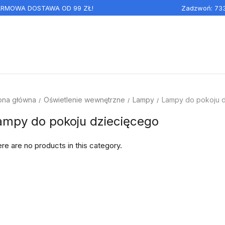
DARMOWA DOSTAWA OD 99 ZŁ!
Zadzwoń:
73
ona główna
Oświetlenie wewnętrzne
Lampy
Lampy do pokoju 
ampy do pokoju dziecięcego
re are no products in this category.