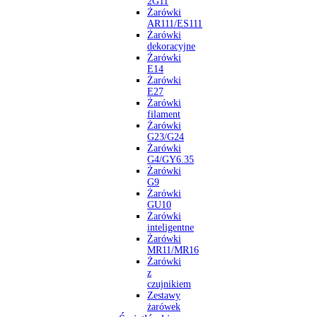
2G11
Żarówki
AR111/ES111
Żarówki
dekoracyjne
Żarówki
E14
Żarówki
E27
Żarówki
filament
Żarówki
G23/G24
Żarówki
G4/GY6.35
Żarówki
G9
Żarówki
GU10
Żarówki
inteligentne
Żarówki
MR11/MR16
Żarówki
z
czujnikiem
Zestawy
żarówek