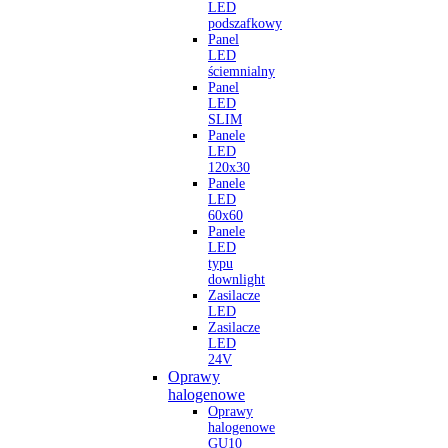
LED
podszafkowy
Panel
LED
ściemnialny
Panel
LED
SLIM
Panele
LED
120x30
Panele
LED
60x60
Panele
LED
typu
downlight
Zasilacze
LED
Zasilacze
LED
24V
Oprawy
halogenowe
Oprawy
halogenowe
GU10