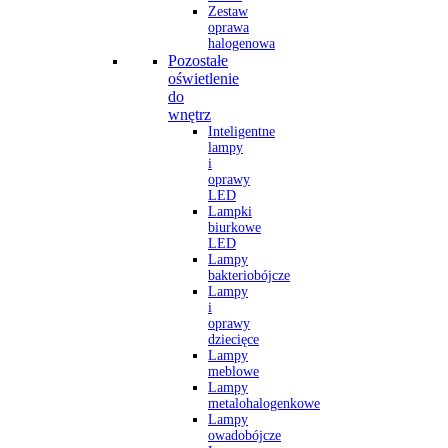
Zestaw
oprawa
halogenowa
Pozostałe
oświetlenie
do
wnętrz
Inteligentne
lampy
i
oprawy
LED
Lampki
biurkowe
LED
Lampy
bakteriobójcze
Lampy
i
oprawy
dziecięce
Lampy
meblowe
Lampy
metalohalogenkowe
Lampy
owadobójcze