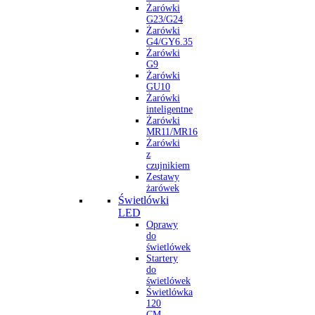
Żarówki
G23/G24
Żarówki
G4/GY6.35
Żarówki
G9
Żarówki
GU10
Żarówki
inteligentne
Żarówki
MR11/MR16
Żarówki
z
czujnikiem
Zestawy
żarówek
Świetlówki
LED
Oprawy
do
świetlówek
Startery
do
świetlówek
Świetlówka
120
CM