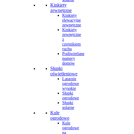
Kinkiety
zewnętrzne
Kinkiety
elewacyjne
zewnętrzne
Kinkiety
zewnętrzne
z
czujnikiem
ruchu
Podświetlane
numery
domów
Słupki
oświetleniowe
Latarnie
ogrodowe
wysokie
Słupki
ogrodowe
Słupki
solarne
Kule
ogrodowe
Kule
ogrodowe
na