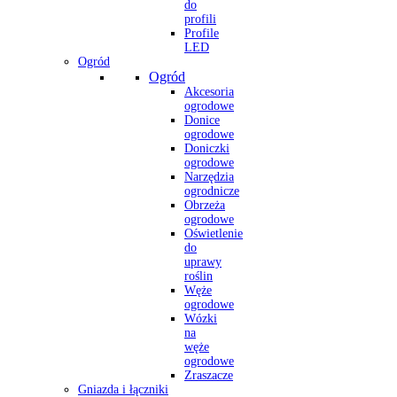
do
profili
Profile
LED
Ogród
Ogród
Akcesoria
ogrodowe
Donice
ogrodowe
Doniczki
ogrodowe
Narzędzia
ogrodnicze
Obrzeża
ogrodowe
Oświetlenie
do
uprawy
roślin
Węże
ogrodowe
Wózki
na
węże
ogrodowe
Zraszacze
Gniazda i łączniki