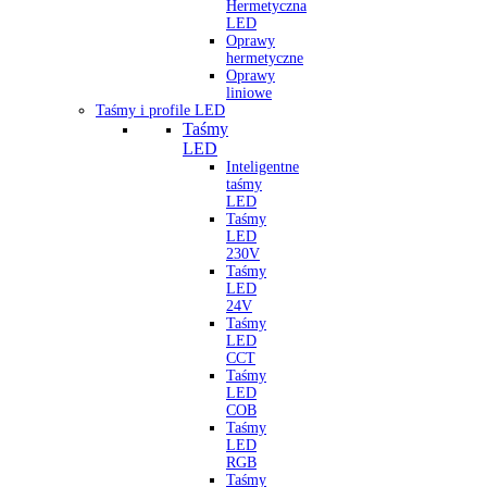
Hermetyczna
LED
Oprawy
hermetyczne
Oprawy
liniowe
Taśmy i profile LED
Taśmy
LED
Inteligentne
taśmy
LED
Taśmy
LED
230V
Taśmy
LED
24V
Taśmy
LED
CCT
Taśmy
LED
COB
Taśmy
LED
RGB
Taśmy