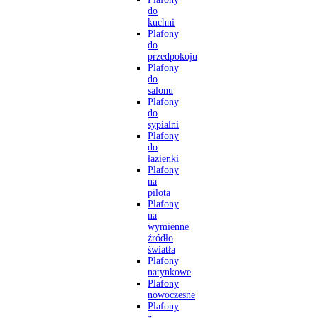
do
kuchni
Plafony
do
przedpokoju
Plafony
do
salonu
Plafony
do
sypialni
Plafony
do
łazienki
Plafony
na
pilota
Plafony
na
wymienne
źródło
światła
Plafony
natynkowe
Plafony
nowoczesne
Plafony
z