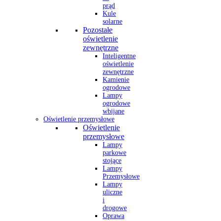
prąd
Kule
solarne
Pozostałe
oświetlenie
zewnętrzne
Inteligentne
oświetlenie
zewnętrzne
Kamienie
ogrodowe
Lampy
ogrodowe
wbijane
Oświetlenie przemysłowe
Oświetlenie
przemysłowe
Lampy
parkowe
stojące
Lampy
Przemysłowe
Lampy
uliczne
i
drogowe
Oprawa