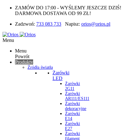
ZAMÓW DO 17:00 - WYŚLEMY JESZCZE DZIŚ!
DARMOWA DOSTAWA OD 99 ZŁ!
Zadzwoń:
733 083 733
Napisz:
orios@orios.pl
Menu
Menu
Powrót
Produkty
Źródła światła
Żarówki
LED
Żarówki
2G11
Żarówki
AR111/ES111
Żarówki
dekoracyjne
Żarówki
E14
Żarówki
E27
Żarówki
filament