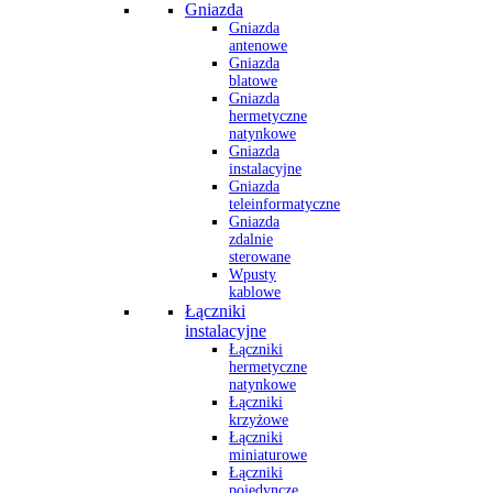
Gniazda
Gniazda
antenowe
Gniazda
blatowe
Gniazda
hermetyczne
natynkowe
Gniazda
instalacyjne
Gniazda
teleinformatyczne
Gniazda
zdalnie
sterowane
Wpusty
kablowe
Łączniki
instalacyjne
Łączniki
hermetyczne
natynkowe
Łączniki
krzyżowe
Łączniki
miniaturowe
Łączniki
pojedyncze