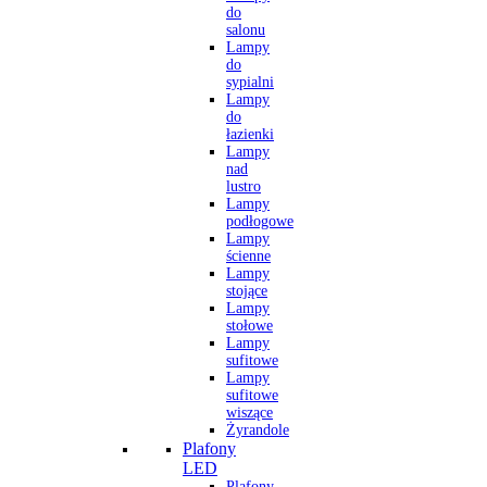
do
salonu
Lampy
do
sypialni
Lampy
do
łazienki
Lampy
nad
lustro
Lampy
podłogowe
Lampy
ścienne
Lampy
stojące
Lampy
stołowe
Lampy
sufitowe
Lampy
sufitowe
wiszące
Żyrandole
Plafony
LED
Plafony