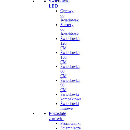
Świetlówki
LED
Oprawy
do
świetlówek
Startery
do
świetlówek
Świetlówka
120
CM
Świetlówka
150
CM
Świetlówka
60
CM
Świetlówka
90
CM
Świetlówki
kompaktowe
Świetlówki
liniowe
Pozostałe
żarówki
Promienniki
Ściemniacze