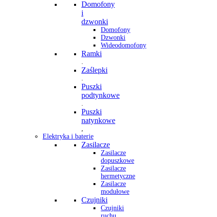
Domofony
i
dzwonki
Domofony
Dzwonki
Wideodomofony
Ramki
.
Zaślepki
.
Puszki
podtynkowe
.
Puszki
natynkowe
,
Elektryka i baterie
Zasilacze
Zasilacze
dopuszkowe
Zasilacze
hermetyczne
Zasilacze
modułowe
Czujniki
Czujniki
ruchu