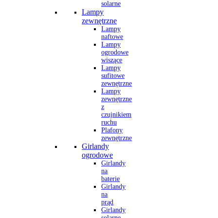
solarne
Lampy
zewnętrzne
Lampy
naftowe
Lampy
ogrodowe
wiszące
Lampy
sufitowe
zewnętrzne
Lampy
zewnętrzne
z
czujnikiem
ruchu
Plafony
zewnętrzne
Girlandy
ogrodowe
Girlandy
na
baterie
Girlandy
na
prąd
Girlandy
solarne