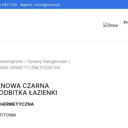
3 083 733
Napisz:
orios@orios.pl
P
 wewnętrzne
Oprawy halogenowe
RNA HERMETYCZNA PODBITKA
ENOWA CZARNA
DBITKA ŁAZIENKI
 HERMETYCZNA
FITOWA