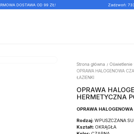
DARMOWA DOSTAWA OD 99 ZŁ!
Zadzwoń:
73
Strona główna
Oświetlenie
OPRAWA HALOGENOWA CZA
ŁAZIENKI
OPRAWA HALOG
HERMETYCZNA PO
OPRAWA HALOGENOWA
Rodzaj:
WPUSZCZANA SU
Kształt:
OKRĄGŁA
Kolor:
CZARNA