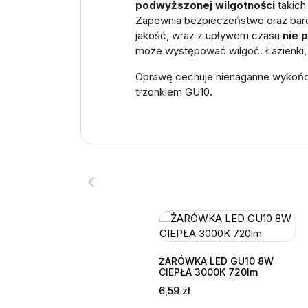
podwyższonej wilgotności
takich
Zapewnia bezpieczeństwo oraz bard
jakość, wraz z upływem czasu
nie p
może występować wilgoć. Łazienki, 
Oprawę cechuje nienaganne wykońc
trzonkiem GU10.
ŻARÓWKA LED GU10 8W
CIEPŁA 3000K 720lm
Cena
6,59 zł