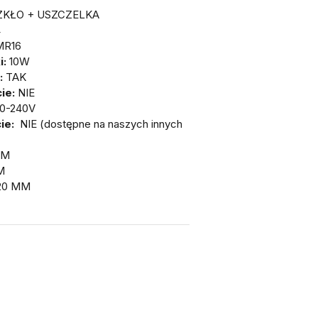
SZKŁO + USZCZELKA
4
MR16
i:
10W
:
TAK
ie:
NIE
0-240V
ie:
NIE (dostępne na naszych innych
MM
M
20 MM