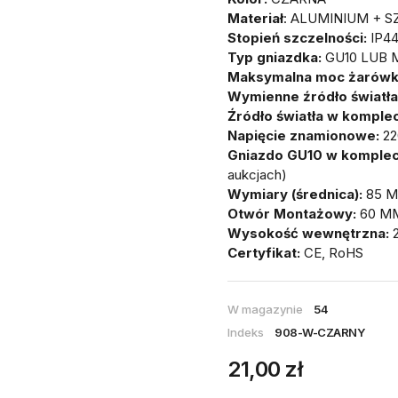
Materiał
: ALUMINIUM + 
Stopień szczelności:
IP4
Typ gniazdka:
GU10 LUB 
Maksymalna moc żarówk
Wymienne źródło światła
Źródło światła w komplec
Napięcie znamionowe:
22
Gniazdo GU10 w komplec
aukcjach)
Wymiary (średnica):
85 
Otwór Montażowy:
60 M
Wysokość wewnętrzna:
Certyfikat:
CE, RoHS
W magazynie
54
Indeks
908-W-CZARNY
21,00 zł