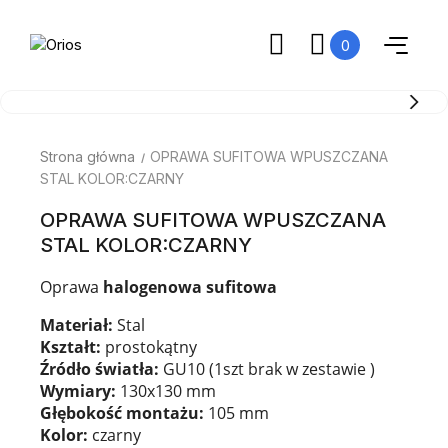
0
Strona główna
OPRAWA SUFITOWA WPUSZCZANA
STAL KOLOR:CZARNY
OPRAWA SUFITOWA WPUSZCZANA
STAL KOLOR:CZARNY
Oprawa
halogenowa sufitowa
Materiał:
Stal
Kształt:
prostokątny
Źródło światła:
GU10 (1szt brak w zestawie )
Wymiary:
130x130 mm
Głębokość montażu:
105 mm
Kolor:
czarny