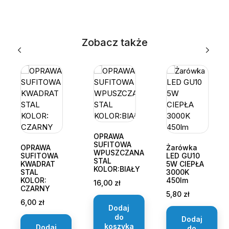
Zobacz także
OPRAWA
SUFITOWA
OPRAWA
Żarówka
WPUSZCZANA
SUFITOWA
LED GU10
STAL
KWADRAT
5W CIEPŁA
KOLOR:BIAŁY
STAL
3000K
KOLOR:
450lm
Cena
16,00 zł
CZARNY
Cena
5,80 zł
Cena
6,00 zł
Dodaj
do
Dodaj
koszyka
Dodaj
do