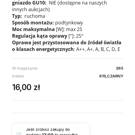
gniazdo GU10:
NIE (dostępne na naszych
innych aukcjach)
Typ:
ruchoma
Sposób montażu:
podtynkowy
Moc maksymalna
[W]: max 25
Regulacja kąta oprawy
[°]: 25°
Oprawa jest przystosowana do źródeł światła
o klasach
energetycznych
: A++, A+, A, B, C, D, E
W magazynie
365
Indeks
619_CZARNY
16,00 zł
Jeśli zrobisz zakupy do
godziny
17:00
to przesyłkę