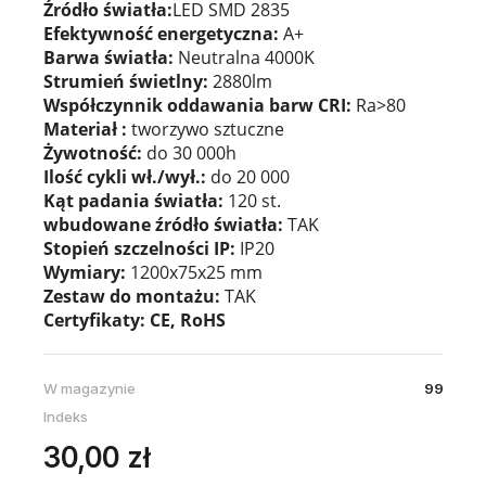
Źródło światła:
LED SMD 2835
Efektywność energetyczna:
A+
Barwa światła:
Neutralna 4000K
Strumień świetlny:
2880lm
Współczynnik oddawania barw CRI:
Ra>80
Materiał :
tworzywo sztuczne
Żywotność:
do 30 000h
Ilość cykli wł./wył.:
do 20 000
Kąt padania światła:
120 st.
wbudowane źródło światła:
TAK
Stopień szczelności IP:
IP20
Wymiary:
1200x75x25 mm
Zestaw do
montażu:
TAK
Certyfikaty:
CE, RoHS
W magazynie
99
Indeks
30,00 zł