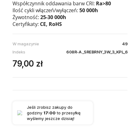
Współczynnik oddawania barw CRI:
Ra>80
Ilość cykli włączeń/wyłączeń:
50 000h
Żywotność:
25-30 000h
Certyfikaty:
CE, RoHS
W magazynie
49
Indeks
608R-A _SREBRNY_3W_3_KPL_6
79,00 zł
Jeśli zrobisz zakupy do
godziny
17:00
to przesyłkę
wyślemy jeszcze dzisiaj!