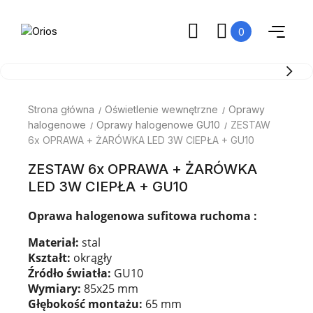
0
Strona główna
Oświetlenie wewnętrzne
Oprawy
halogenowe
Oprawy halogenowe GU10
ZESTAW
6x OPRAWA + ŻARÓWKA LED 3W CIEPŁA + GU10
ZESTAW 6x OPRAWA + ŻARÓWKA
LED 3W CIEPŁA + GU10
Oprawa halogenowa sufitowa ruchoma :
Materiał:
stal
Kształt:
okrągły
Źródło światła:
GU10
Wymiary:
85x25 mm
Głębokość montażu:
65 mm