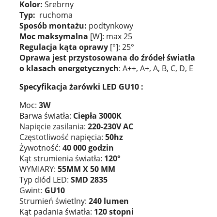
Kolor:
Srebrny
Typ:
ruchoma
Sposób montażu:
podtynkowy
Moc maksymalna
[W]: max 25
Regulacja kąta oprawy
[°]: 25°
Oprawa jest przystosowana do źródeł światła
o klasach
energetycznych
: A++, A+, A, B, C, D, E
Specyfikacja żarówki LED GU10 :
Moc:
3W
Barwa światła:
Ciepła 3000K
Napięcie zasilania:
220-230V AC
Częstotliwość napięcia:
50hz
Żywotność:
40 000 godzin
Kąt strumienia światła:
120°
WYMIARY:
55MM X 50 MM
Typ diód LED:
SMD 2835
Gwint:
GU10
Strumień świetlny:
240 lumen
Kąt padania światła:
120 stopni